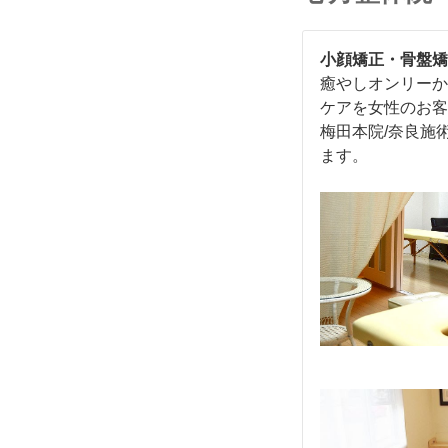
小顔矯正・骨盤矯
癒やしオンリーか
ケアを女性のお客
梅田本院/奈良施
ます。