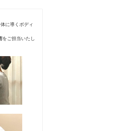
身体に導くボディ
術
をご担当いたし