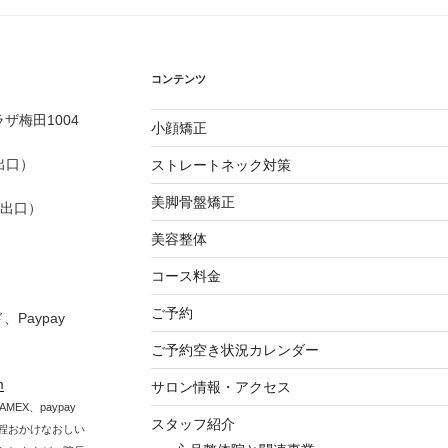
コンテンツ
ザ梅田1004
小顔矯正
出口）
ストレートネック対策
美脚骨盤矯正
番出口）
美容整体
コース料金
ご予約
Paypay
ご予約空き状況カレンダー
m
サロン情報・アクセス
MEX、paypay
スタッフ紹介
程おかけなおしい