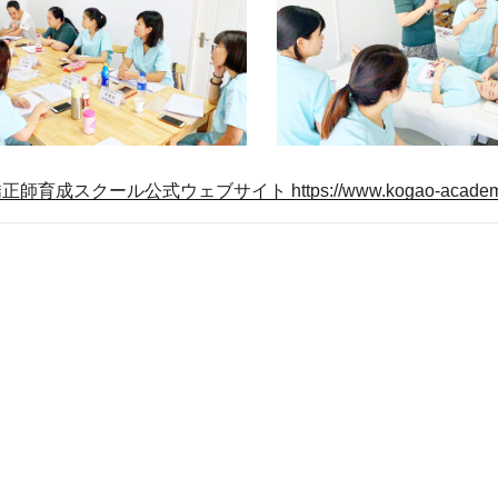
師育成スクール公式ウェブサイト https://www.kogao-academ