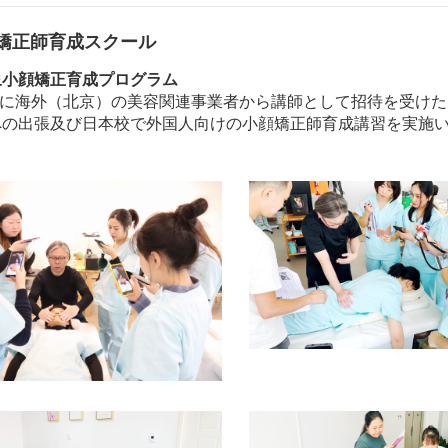
矯正師育成スクール
象小顔矯正育成プログラム
7月に海外（北京）の美容関連事業者から講師として招待を受け
への出張及び日本校で外国人向けの小顔矯正師育成講習を実施