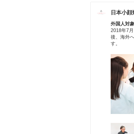
日本小顔
外国人対
2018年
後、海外
す。