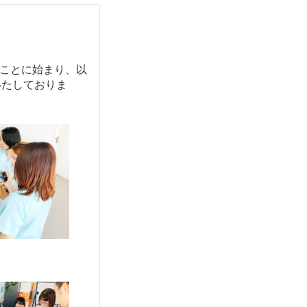
たことに始まり、以
いたしておりま