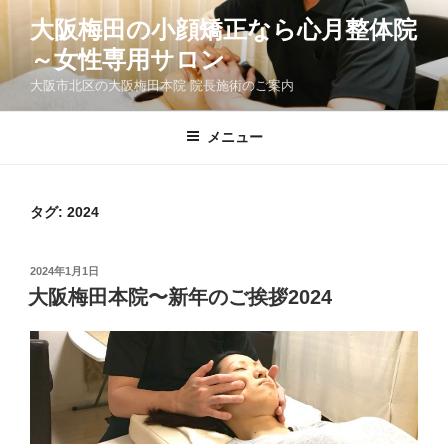
コ
大阪梅田の小顔矯正なら心月整体院
ン
～女性専用サロン
テ
ン
大阪市北区の大阪梅田本院 院長施術のご案内
ツ
へ
メニュー
ス
キ
ッ
タグ:
2024
プ
投
2024年1月1日
稿
大阪梅田本院〜新年のご挨拶2024
日: