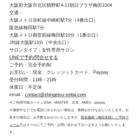
大阪府大阪市北区鶴野町4-11朝日プラザ梅田1004
交通：
大阪メトロ谷町線中崎町駅7分（4番出口）
阪急線梅田駅7分
大阪メトロ御堂筋線梅田駅10分（1番出口）
JR線大阪駅13分（中央出口）
サロンタイプ：女性専用サロン
LINEで予約/問合せする
ご予約：完全予約制
お支払い：現金、クレッジットカード、Paypay
受付時間：11時－21時
休業日：不定休
email：
contact@shingetsu-seitai.com
※ご利用可能カード→VISA、MASTER、JCB、AMEX、paypay
※施術中などでお電話に出られない場合は、後程おかけなおしいたします。お
急ぎの場合は、お手数をおかけいたしますが、
院長施術（梅田本院）ご予約フ
ォーム
又はメールにてご予約・お問い合わせ下さいますようお願いいたしま
す。