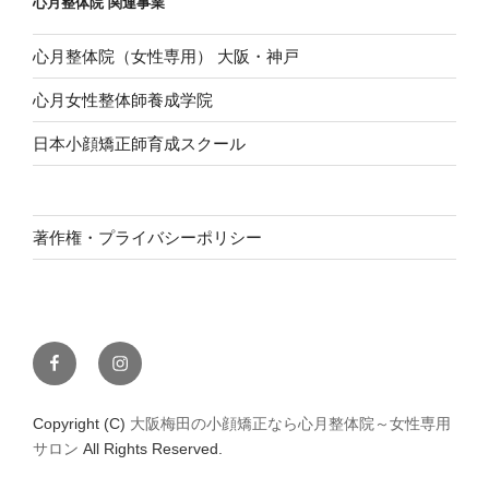
心月整体院 関連事業
心月整体院（女性専用） 大阪・神戸
心月女性整体師養成学院
日本小顔矯正師育成スクール
著作権・プライバシーポリシー
FACEBOOK
Instagram
Copyright (C)
大阪梅田の小顔矯正なら心月整体院～女性専用
サロン
All Rights Reserved.