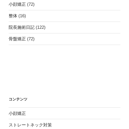
小顔矯正
(72)
整体
(16)
院長施術日記
(122)
骨盤矯正
(72)
コンテンツ
小顔矯正
ストレートネック対策