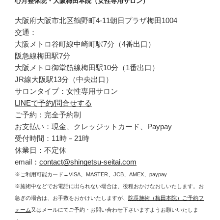
心月整体院・大阪梅田本院（女性専用サロン）
大阪府大阪市北区鶴野町4-11朝日プラザ梅田1004
交通：
大阪メトロ谷町線中崎町駅7分（4番出口）
阪急線梅田駅7分
大阪メトロ御堂筋線梅田駅10分（1番出口）
JR線大阪駅13分（中央出口）
サロンタイプ：女性専用サロン
LINEで予約/問合せする
ご予約：完全予約制
お支払い：現金、クレッジットカード、Paypay
受付時間：11時－21時
休業日：不定休
email：
contact@shingetsu-seitai.com
※ご利用可能カード→VISA、MASTER、JCB、AMEX、paypay
※施術中などでお電話に出られない場合は、後程おかけなおしいたします。お
急ぎの場合は、お手数をおかけいたしますが、
院長施術（梅田本院）ご予約フ
ォーム
又はメールにてご予約・お問い合わせ下さいますようお願いいたしま