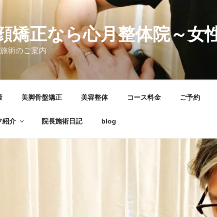
顔矯正なら心月整体院～女
長施術のご案内
策
美脚骨盤矯正
美容整体
コース料金
ご予約
フ紹介
院長施術日記
blog