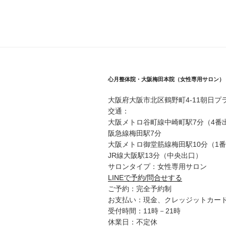
ビ
ゲ
ー
シ
ョ
心月整体院・大阪梅田本院（女性専用サロン）
ン
大阪府大阪市北区鶴野町4-11朝日プラ
交通：
大阪メトロ谷町線中崎町駅7分（4番
阪急線梅田駅7分
大阪メトロ御堂筋線梅田駅10分（1
JR線大阪駅13分（中央出口）
サロンタイプ：女性専用サロン
LINEで予約/問合せする
ご予約：完全予約制
お支払い：現金、クレッジットカード、
受付時間：11時－21時
休業日：不定休