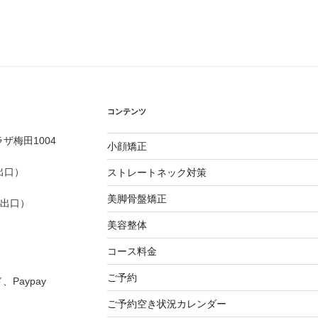
コンテンツ
ザ梅田1004
小顔矯正
出口）
ストレートネック対策
美脚骨盤矯正
番出口）
美容整体
コース料金
ご予約
Paypay
ご予約空き状況カレンダー