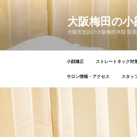
コ
ン
テ
大阪梅田の小
ン
大阪市北区の大阪梅田本院 院
ツ
へ
ス
キ
小顔矯正
ストレートネック対
ッ
プ
サロン情報・アクセス
スタッ