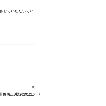
させていただいてい
次
次
の
盤矯正S様20191210
投
稿