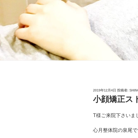
投
2019年12月4日
投稿者:
SHI
稿
小顔矯正スト
日:
T様ご来院下さいま
心月整体院の泉尾で