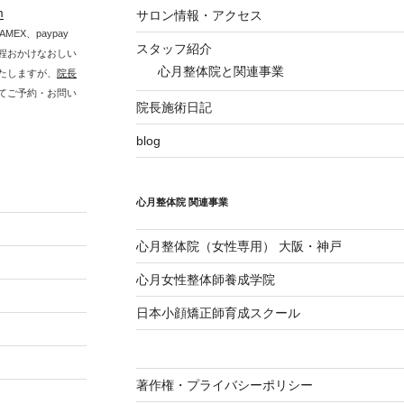
m
サロン情報・アクセス
MEX、paypay
スタッフ紹介
程おかけなおしい
心月整体院と関連事業
たしますが、
院長
てご予約・お問い
院長施術日記
blog
心月整体院 関連事業
心月整体院（女性専用） 大阪・神戸
心月女性整体師養成学院
日本小顔矯正師育成スクール
著作権・プライバシーポリシー