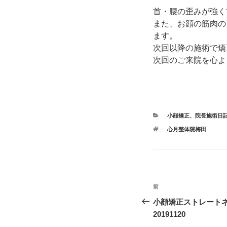
首・腰の歪みが強く
また、お顔の筋肉の
ます。
次回以降の施術で矯
次回のご来院を心よ
カ
小顔矯正
、
院長施術日
テ
タ
心月整体院梅田
ゴ
グ
リ
ー
投
前
前
稿
の
小顔矯正ストレート
投
20191120
ナ
稿