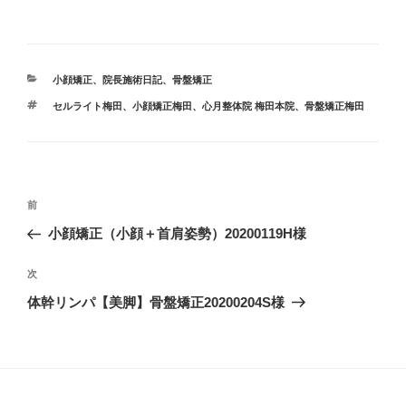
カ
小顔矯正
、
院長施術日記
、
骨盤矯正
テ
タ
セルライト梅田
、
小顔矯正梅田
、
心月整体院 梅田本院
、
骨盤矯正梅田
ゴ
グ
リ
ー
投
前
前
稿
の
小顔矯正（小顔＋首肩姿勢）20200119H様
ナ
投
ビ
稿
次
次
ゲ
の
体幹リンパ【美脚】骨盤矯正20200204S様
投
ー
稿
シ
ョ
ン