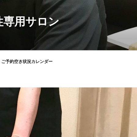
性専用サロン
ご予約空き状況カレンダー