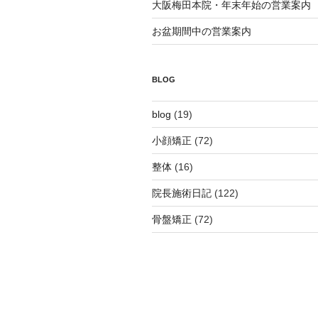
大阪梅田本院・年末年始の営業案内
お盆期間中の営業案内
BLOG
blog
(19)
小顔矯正
(72)
整体
(16)
院長施術日記
(122)
骨盤矯正
(72)