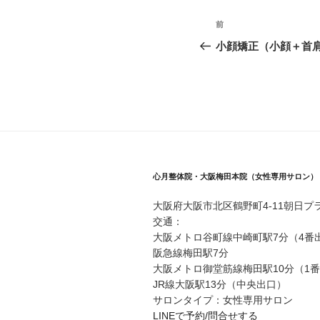
投
前
前
稿
の
小顔矯正（小顔＋首肩姿
投
ナ
稿
ビ
ゲ
ー
シ
心月整体院・大阪梅田本院（女性専用サロン）
ョ
大阪府大阪市北区鶴野町4-11朝日プラ
ン
交通：
大阪メトロ谷町線中崎町駅7分（4番
阪急線梅田駅7分
大阪メトロ御堂筋線梅田駅10分（1
JR線大阪駅13分（中央出口）
サロンタイプ：女性専用サロン
LINEで予約/問合せする