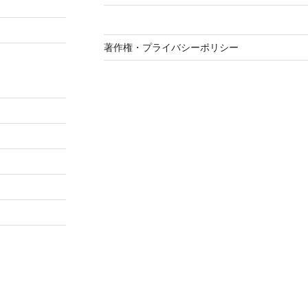
著作権・プライバシーポリシー