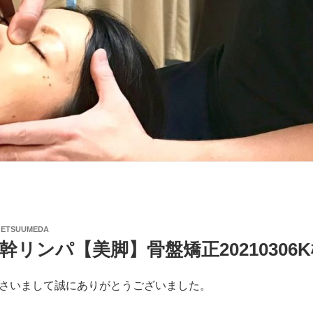
GETSUUMEDA
幹リンパ【美脚】骨盤矯正20210306
さいまして誠にありがとうございました。