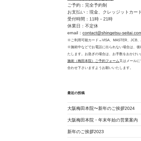
ご予約：完全予約制
お支払い：現金、クレッジットカード、
受付時間：11時－21時
休業日：不定休
email：
contact@shingetsu-seitai.co
※ご利用可能カード→VISA、MASTER、JCB、A
※施術中などでお電話に出られない場合は、後
たします。お急ぎの場合は、お手数をおかけい
施術（梅田本院）ご予約フォーム
又はメールに
合わせ下さいますようお願いいたします。
最近の投稿
大阪梅田本院〜新年のご挨拶2024
大阪梅田本院・年末年始の営業案内
新年のご挨拶2023