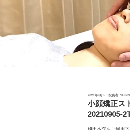
投
2021年9月5日
投稿者:
SHIN
稿
小顔矯正ス
日:
20210905-
梅田本院をご利用下