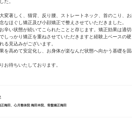
した。
大変著しく、猫背、反り腰、ストレートネック、首のこり、お
念なほぐし矯正及び小顔矯正で整えさせていただきました。
お辛い状態が続いてこられたことと存じます。矯正効果は適切
でしっかり矯正を重ねさせていただきますと経験上ベースの硬
れる見込みがございます。
果を高めて安定化し、お身体が楽なんだ状態へ向かう基礎を固
りお待ちいたしております。
記
矯正梅田
、
心月整体院 梅田本院
、
骨盤矯正梅田