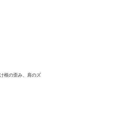
け根の歪み、肩のズ