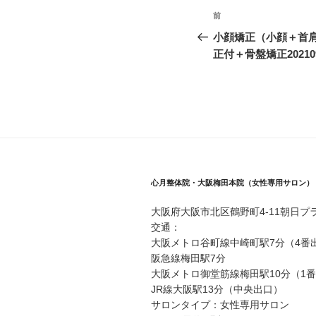
投
前
前
稿
の
小顔矯正（小顔＋首
投
正付＋骨盤矯正20210
ナ
稿
ビ
ゲ
ー
シ
ョ
心月整体院・大阪梅田本院（女性専用サロン）
ン
大阪府大阪市北区鶴野町4-11朝日プラ
交通：
大阪メトロ谷町線中崎町駅7分（4番
阪急線梅田駅7分
大阪メトロ御堂筋線梅田駅10分（1
JR線大阪駅13分（中央出口）
サロンタイプ：女性専用サロン