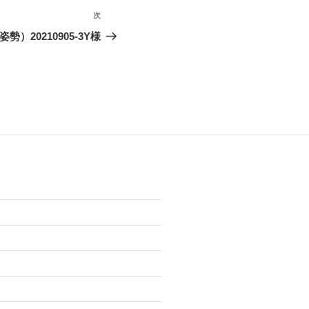
次
次
の
）20210905-3Y様
投
稿