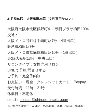
ョ
ン
心月整体院・大阪梅田本院（女性専用サロン）
大阪府大阪市北区鶴野町4-11朝日プラザ梅田1004
交通：
大阪メトロ谷町線中崎町駅7分（4番出口）
阪急線梅田駅7分
大阪メトロ御堂筋線梅田駅10分（1番出口）
JR線大阪駅13分（中央出口）
サロンタイプ：女性専用サロン
LINEで予約/問合せする
ご予約：完全予約制
お支払い：現金、クレッジットカード、Paypay
受付時間：11時－21時
休業日：不定休
email：
contact@shingetsu-seitai.com
※ご利用可能カード→VISA、MASTER、JCB、AMEX、paypay