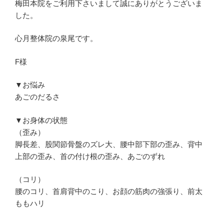
梅田本院をご利用下さいまして誠にありがとうございま
した。
心月整体院の泉尾です。
F様
▼お悩み
あごのだるさ
▼お身体の状態
（歪み）
脚長差、股関節骨盤のズレ大、腰中部下部の歪み、背中
上部の歪み、首の付け根の歪み、あごのずれ
（コリ）
腰のコリ、首肩背中のこり、お顔の筋肉の強張り、前太
ももハリ