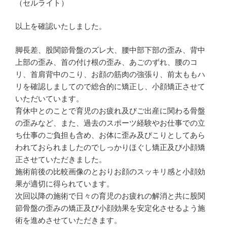
（セルライト）
以上を確認いたしました。
脚長差、股関節骨盤のズレ大、腰中部下部の歪み、背中
上部の歪み、首の付け根の歪み、あごのずれ、腰のコ
リ、首肩背中のこり、お顔の筋肉の強張り、前太ももハ
リを確認しましてので総合的に矯正し、小顔矯正させて
いただいています。
育休中とのことで育児のお疲れ及びご出産に関わる骨盤
の歪みなど、また、過去のスポーツ経験やお仕事での立
ち仕事のご負担も含め、お体に歪み及びこりとしてあら
われておられましたのでしっかりほぐし矯正及び小顔矯
正させていただきました。
施術前後の比較画像のとおりお顔のスッキリ感と小顔効
果が適切に得られています。
次回以降の施術で日々の育児のお疲れの解消と共に股関
節骨盤の歪みの矯正及び小顔効果を安定化させるよう施
術を進めさせていただきます。