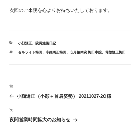
次回のご来院を心よりお待ちいたしております。
カ
小顔矯正
、
院長施術日記
テ
タ
セルライト梅田
、
小顔矯正梅田
、
心月整体院 梅田本院
、
骨盤矯正梅田
ゴ
グ
リ
ー
投
前
前
稿
の
小顔矯正（小顔＋首肩姿勢） 20211027-2O様
ナ
投
ビ
稿
次
次
ゲ
の
夜間営業時間拡大のお知らせ
投
ー
稿
シ