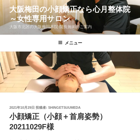
コ
大阪梅田の小顔矯正なら心月整体院
ン
～女性専用サロン
テ
ン
大阪市北区の大阪梅田本院 院長施術のご案内
ツ
へ
メニュー
ス
キ
ッ
プ
投
2021年10月29日
投稿者:
SHINGETSUUMEDA
稿
小顔矯正（小顔＋首肩姿勢）
日:
20211029F様