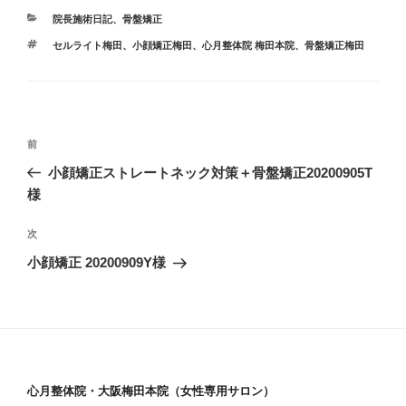
カ
院長施術日記
、
骨盤矯正
テ
タ
セルライト梅田
、
小顔矯正梅田
、
心月整体院 梅田本院
、
骨盤矯正梅田
ゴ
グ
リ
ー
投
前
前
稿
の
小顔矯正ストレートネック対策＋骨盤矯正20200905T
ナ
投
様
ビ
稿
ゲ
次
次
の
ー
小顔矯正 20200909Y様
投
シ
稿
ョ
ン
心月整体院・大阪梅田本院（女性専用サロン）