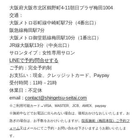
大阪府大阪市北区鶴野町4-11朝日プラザ梅田1004
交通：
大阪メトロ谷町線中崎町駅7分（4番出口）
阪急線梅田駅7分
大阪メトロ御堂筋線梅田駅10分（1番出口）
JR線大阪駅13分（中央出口）
サロンタイプ：女性専用サロン
LINEで予約/問合せする
ご予約：完全予約制
お支払い：現金、クレッジットカード、Paypay
受付時間：11時－21時
休業日：不定休
email：
contact@shingetsu-seitai.com
※ご利用可能カード→VISA、MASTER、JCB、AMEX、paypay
※施術中などでお電話に出られない場合は、後程おかけなおしいたします。お
急ぎの場合は、お手数をおかけいたしますが、
院長施術（梅田本院）ご予約フ
ォーム
又はメールにてご予約・お問い合わせ下さいますようお願いいたしま
す。