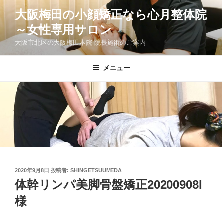
コ
大阪梅田の小顔矯正なら心月整体院
ン
～女性専用サロン
テ
ン
大阪市北区の大阪梅田本院 院長施術のご案内
ツ
へ
メニュー
ス
キ
ッ
プ
投
2020年9月8日
投稿者:
SHINGETSUUMEDA
稿
体幹リンパ美脚骨盤矯正20200908I
日:
様